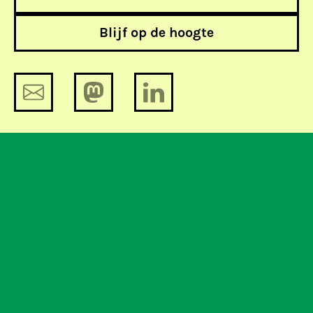
Blijf op de hoogte
Waarom we protesteren voor
internetvrijheid
Je gegevens in een virtuele kluis:
veilig of riskant?