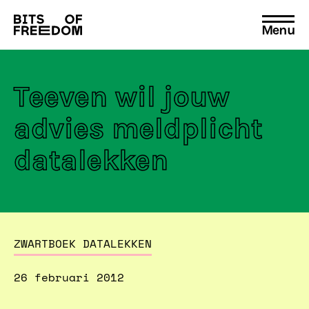
Menu
Search
for:
Teeven wil jouw
advies meldplicht
datalekken
ZWARTBOEK DATALEKKEN
26 februari 2012