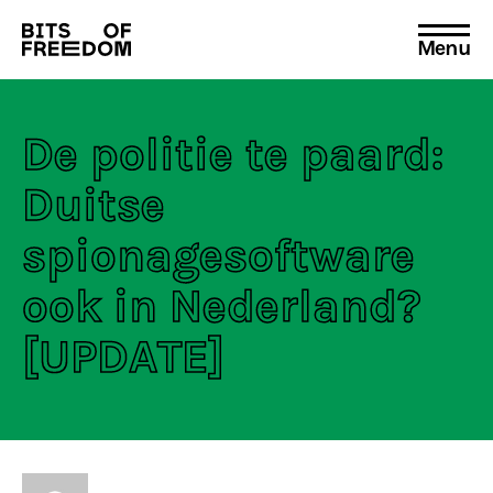
Menu
Search
for:
De politie te paard:
Duitse
spionagesoftware
ook in Nederland?
[UPDATE]