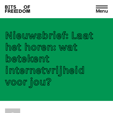
Menu
Search
for:
Nieuwsbrief: Laat
het horen: wat
betekent
internetvrijheid
voor jou?