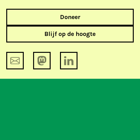
Doneer
Blijf op de hoogte
Datalek: Joop.nl publiceert ook
gegevens gebruikers