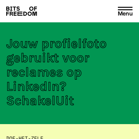
Menu
Search
for:
Jouw profielfoto
gebruikt voor
reclames op
LinkedIn?
SchakelUit
DOE-HET-ZELF