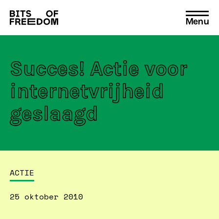
Menu
Search
for:
Succes! Actie voor
internetvrijheid
geslaagd
ACTIE
25 oktober 2010