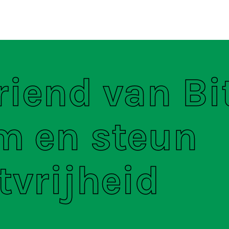
ten
S
iend van Bit
m en steun
tvrijheid