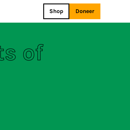
Shop
Doneer
s of