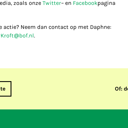
edia, zoals onze
Twitter
– en
Facebook
pagina
eze actie? Neem dan contact op met Daphne:
Kroft@bof.nl
.
gte
Of: d