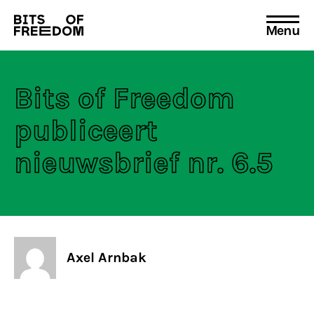
Menu
Search
for:
Bits of Freedom
publiceert
nieuwsbrief nr. 6.5
Axel Arnbak