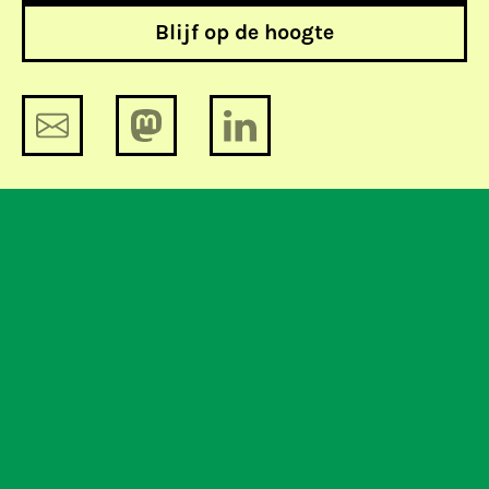
Blijf op de hoogte
Amendementen Bits of Freedom op
GroenLinks-programma
Nederland tegen internetafsluiting in
ACTA