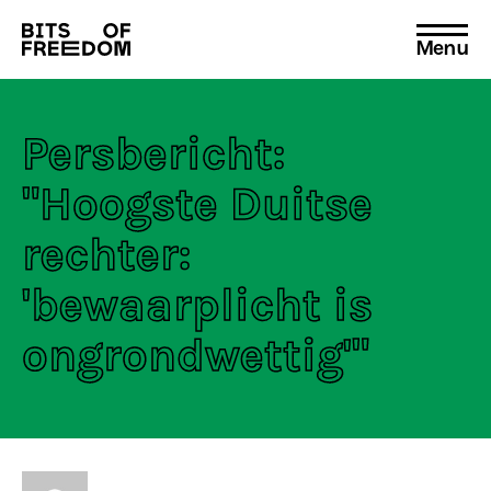
Menu
Search
for:
Persbericht:
"Hoogste Duitse
rechter:
'bewaarplicht is
ongrondwettig'"