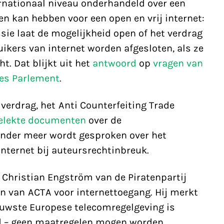
nationaal niveau onderhandeld over een
n kan hebben voor een open en vrij internet:
ie laat de mogelijkheid open of het verdrag
ikers van internet worden afgesloten, als ze
. Dat blijkt uit het
antwoord
op
vragen van
ees Parlement
.
verdrag, het Anti Counterfeiting Trade
elekte documenten
over de
onder meer wordt gesproken over het
internet bij auteursrechtinbreuk.
 Christian Engström van de Piratenpartij
en van ACTA voor internettoegang. Hij merkt
ieuwste Europese telecomregelgeving is
gd – geen maatregelen mogen worden