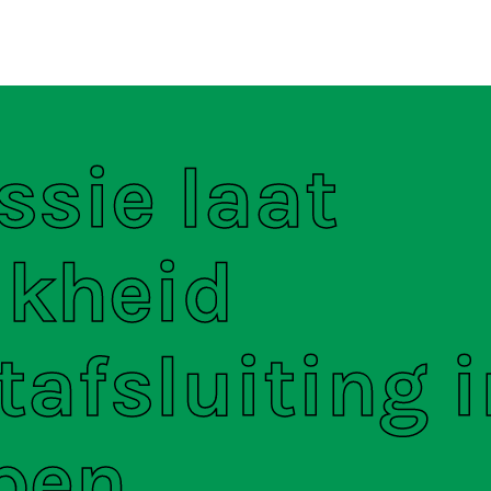
ten
S
sie laat
jkheid
tafsluiting 
pen