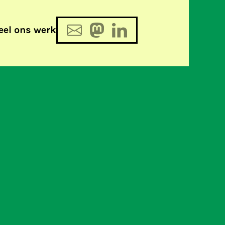
eel ons werk
ulemborgse Courant toont
t