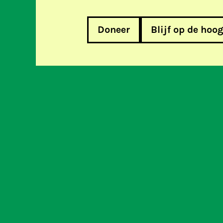
Doneer
Blijf op de hoo
Save the date: 11 juni Dag tegen