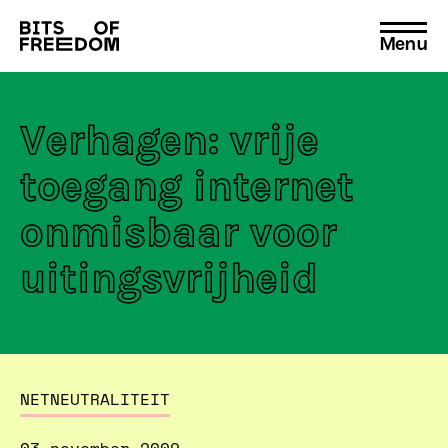
Menu
Search
for:
Verhagen: vrije
toegang internet
onmisbaar voor
uitingsvrijheid
NETNEUTRALITEIT