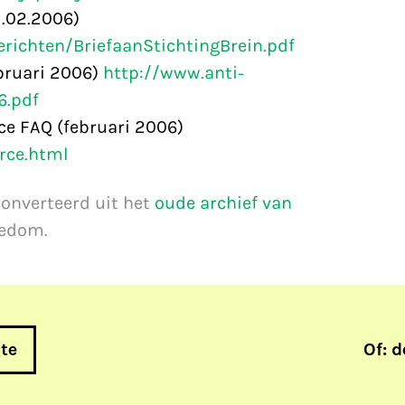
1.02.2006)
richten/BriefaanStichtingBrein.pdf
ebruari 2006)
http://www.anti-
6.pdf
ce FAQ (februari 2006)
rce.html
converteerd uit het
oude archief van
eedom.
gte
Of: d