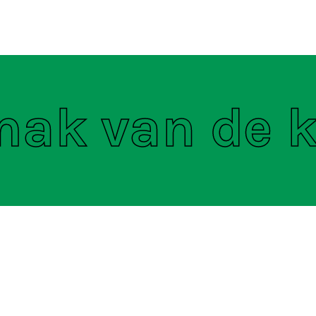
ten
S
mak van de 