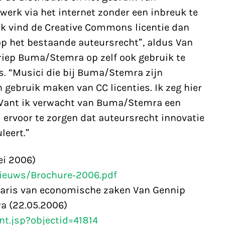
erk via het internet zonder een inbreuk te
Ik vind de Creative Commons licentie dan
p het bestaande auteursrecht”, aldus Van
 riep Buma/Stemra op zelf ook gebruik te
 “Musici die bij Buma/Stemra zijn
gebruik maken van CC licenties. Ik zeg hier
 Want ik verwacht van Buma/Stemra een
 ervoor te zorgen dat auteursrecht innovatie
leert.”
ei 2006)
nieuws/Brochure-2006.pdf
taris van economische zaken Van Gennip
a (22.05.2006)
t.jsp?objectid=41814