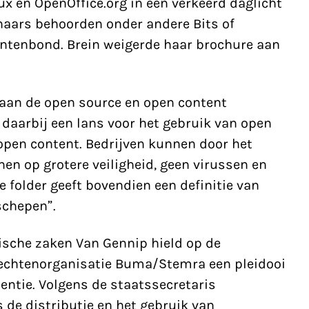
ux en OpenOffice.org in een verkeerd daglicht
naars behoorden onder andere Bits of
tenbond. Brein weigerde haar brochure aan
laan de open source en open content
n daarbij een lans voor het gebruik van open
open content. Bedrijven kunnen door het
en op grotere veiligheid, geen virussen en
e folder geeft bovendien een definitie van
 schepen”.
sche zaken Van Gennip hield op de
rechtenorganisatie Buma/Stemra een pleidooi
entie. Volgens de staatssecretaris
de distributie en het gebruik van