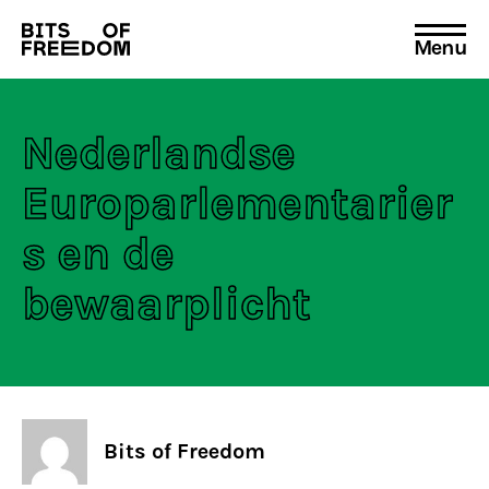
Menu
Search
for:
Nederlandse
Europarlementarier
s en de
bewaarplicht
Bits of Freedom