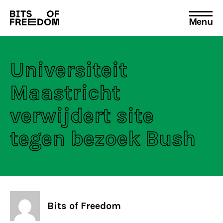
Menu
Search
for:
Universiteit
Maastricht
verwijdert site
tegen bezoek Bush
Bits of Freedom