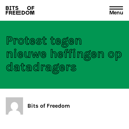
Menu
Search
for:
Protest tegen
nieuwe heffingen op
datadragers
Bits of Freedom