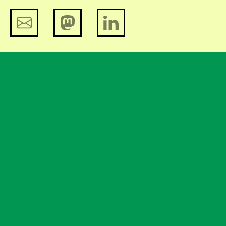
Onderzoek naar noodzaak
bewaarplicht verkeersgegevens
Invoering biometrisch paspoort in
fasen
Help mee en steun