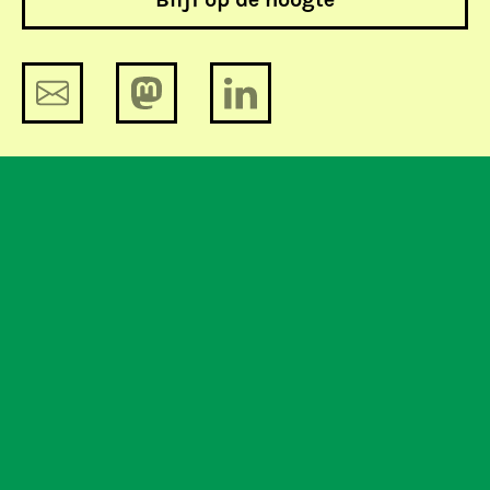
Wetsvoorstel Cybercrime
Proefproces zoekmp3.nl