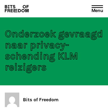
Menu
Search
for:
Onderzoek gevraagd
naar privacy-
schending KLM
reizigers
Bits of Freedom