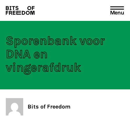
Menu
Search
for:
Sporenbank voor
DNA en
vingerafdruk
Bits of Freedom