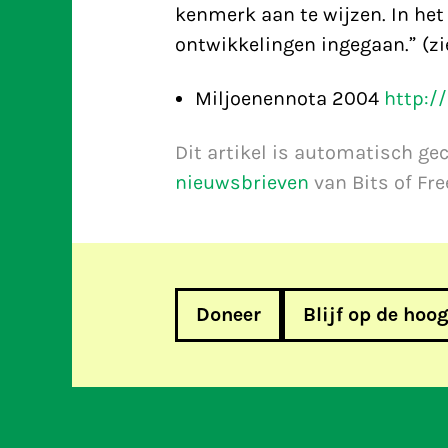
kenmerk aan te wijzen. In he
ontwikkelingen ingegaan.” (zi
Miljoenennota 2004
http://
Dit artikel is automatisch ge
nieuwsbrieven
van Bits of Fr
Doneer
Blijf op de hoo