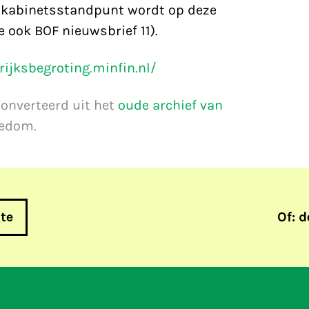
t kabinetsstandpunt wordt op deze
e ook BOF nieuwsbrief 11).
rijksbegroting.minfin.nl/
converteerd uit het
oude archief van
eedom.
gte
Of: d