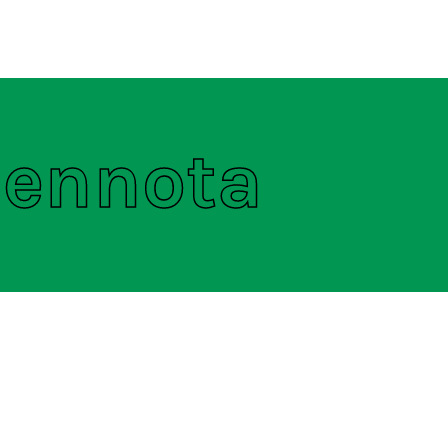
ten
S
nennota