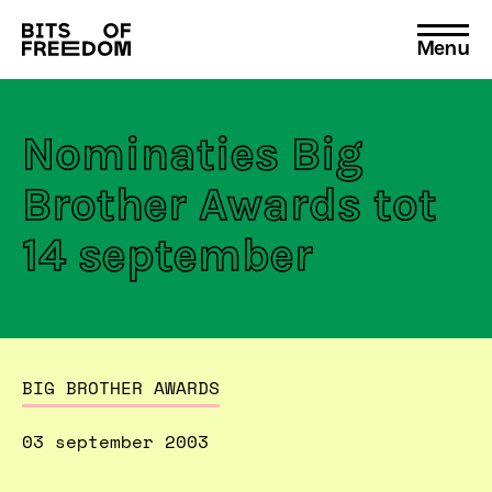
Menu
Search
for:
Nominaties Big
Brother Awards tot
14 september
BIG BROTHER AWARDS
03 september 2003