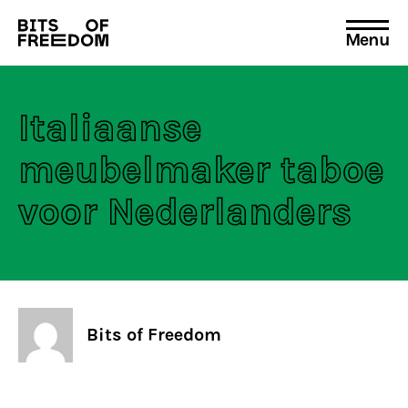
Menu
Search
for:
Italiaanse
meubelmaker taboe
voor Nederlanders
Bits of Freedom