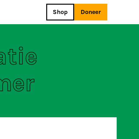
Shop
Doneer
tie
mer