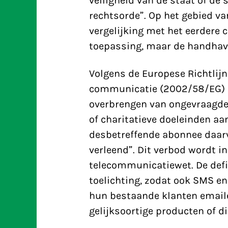
veiligheid van de staat of de
rechtsorde”. Op het gebied va
vergelijking met het eerdere c
toepassing, maar de handhavi
Volgens de Europese Richtlijn
communicatie (2002/58/EG) is
overbrengen van ongevraagd
of charitatieve doeleinden aa
desbetreffende abonnee daar
verleend”. Dit verbod wordt i
telecommunicatiewet. De defi
toelichting, zodat ook SMS e
hun bestaande klanten email
gelijksoortige producten of d