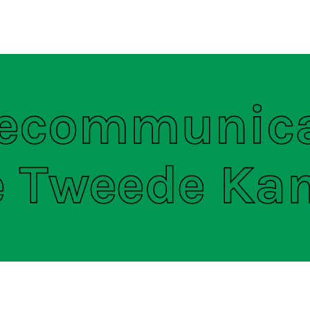
ten
S
lecommunica
e Tweede Ka