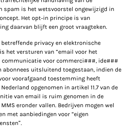
 strafrechtelijke handhaving van de
n spam is het wetsvoorstel ongewijzigd in
oncept. Het opt-in principe is van
ng daarvan blijft een groot vraagteken.
 betreffende privacy en elektronische
 het versturen van “email voor het
e communicatie voor commerci###, ide###
n abonnees uitsluitend toegestaan, indien de
voor voorafgaand toestemming heeft
n Nederland opgenomen in artikel 11.7 van de
nitie van email is ruim genomen in de
n MMS eronder vallen. Bedrijven mogen wel
en met aanbiedingen voor “eigen
iensten”.