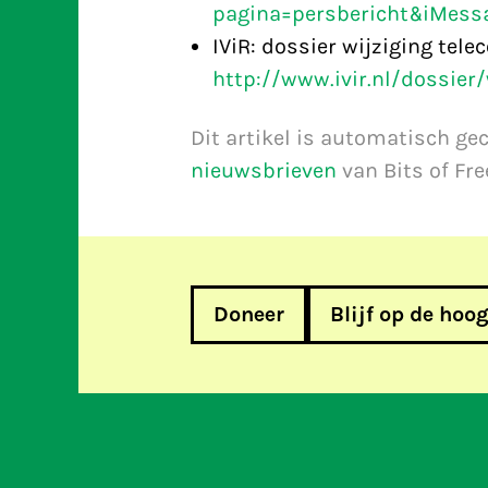
pagina=persbericht&iMess
IViR: dossier wijziging te
http://www.ivir.nl/dossier
Dit artikel is automatisch ge
nieuwsbrieven
van Bits of Fr
Doneer
Blijf op de hoo