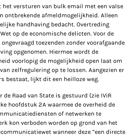
t het versturen van bulk email met een valse
en ontbrekende afmeldmogelijkheid. Alleen
delijke handhaving bedacht. Overtreding
 Wet op de economische delicten. Voor de
t ongevraagd toezenden zonder voorafgaande
ving opgenomen. Hiermee wordt de
heid voorlopig de mogelijkheid open laat om
an zelfregulering op te lossen. Aangezien er
bestaat, lijkt dit een heilloze weg.
r de Raad van State is gestuurd (zie IViR
jke hoofdstuk 2A waarmee de overheid de
mmunicatiediensten of netwerken te
werk kon verboden worden op grond van het
elecommunicatiewet wanneer deze “een directe