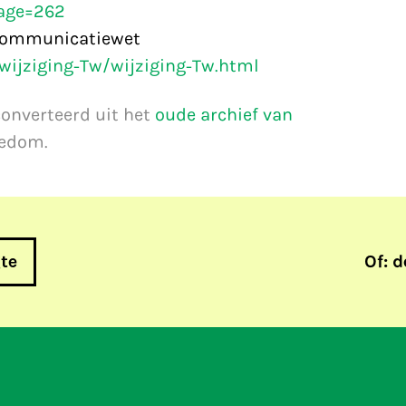
age=262
lecommunicatiewet
/wijziging-Tw/wijziging-Tw.html
converteerd uit het
oude archief van
eedom.
gte
Of: d