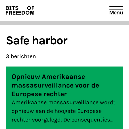
Menu
Search
for:
Safe harbor
3 berichten
Opnieuw Amerikaanse
massasurveillance voor de
Europese rechter
Amerikaanse massasurveillance wordt
opnieuw aan de hoogste Europese
rechter voorgelegd. De consequenties
kunnen, net als bij Safe Harbor, groot