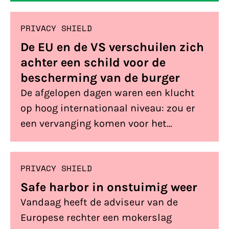
zijn.
PRIVACY SHIELD
De EU en de VS verschuilen zich
achter een schild voor de
bescherming van de burger
De afgelopen dagen waren een klucht
op hoog internationaal niveau: zou er
een vervanging komen voor het
getorpedeerde safe harbor of zouden de
toezichthouders gaan handhaven? En
PRIVACY SHIELD
wat een verrassing: op de dag dat er
besloten wordt over handhaving is er
Safe harbor in onstuimig weer
een politiek akkoord: het ‘EU-US Privacy
Vandaag heeft de adviseur van de
Shield‘. Volgens ons vooral een schild
Europese rechter een mokerslag