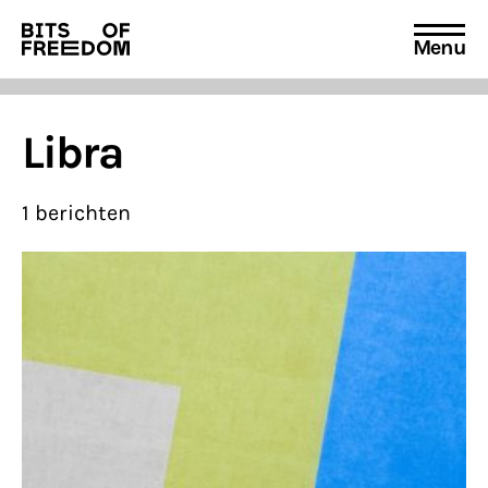
PRIVACY EN VOORWAARDEN
voorschriften
Menu
HUISREGELS
Search
for:
Libra
1 berichten