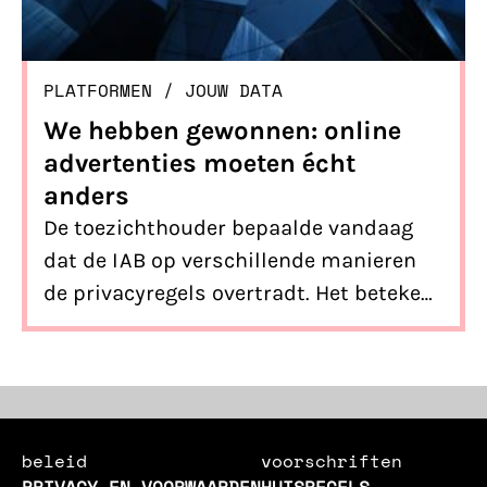
PLATFORMEN
/ 
JOUW DATA
We hebben gewonnen: online
advertenties moeten écht
anders
De toezichthouder bepaalde vandaag
dat de IAB op verschillende manieren
de privacyregels overtradt. Het betekent
dat de manier waarop online reclame
wordt gemaakt op de schop moet.
beleid
voorschriften