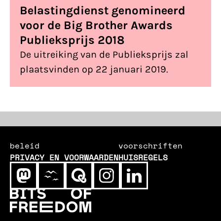
Cultuurhuis de Brakke Grond.
Ben jij
Belastingdienst genomineerd
erbij en stem je mee?
Naast een
voor de Big Brother Awards
expertprijs die door een vakjury wordt
Publieksprijs 2018
uitgereikt, bepaalt het publiek wie
De uitreiking van de Publieksprijs zal
volgens hen een Award in ontvangst
plaatsvinden op 22 januari 2019.
mag nemen. Met als laatste van de vier
genomineerden: Marnix van Rij,
Staatssecretaris Fiscaliteit en
Belastingdienst.
beleid
voorschriften
PRIVACY EN VOORWAARDEN
HUISREGELS