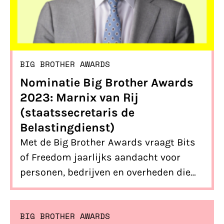
BIG BROTHER AWARDS
Nominatie Big Brother Awards
2023: Marnix van Rij
(staatssecretaris de
Belastingdienst)
Met de Big Brother Awards vraagt Bits
of Freedom jaarlijks aandacht voor
personen, bedrijven en overheden die
grove inbreuken hebben gemaakt op de
privacy en vrijheid van burgers. Dit jaar
BIG BROTHER AWARDS
is de uitreiking op 15 januari in Vlaams