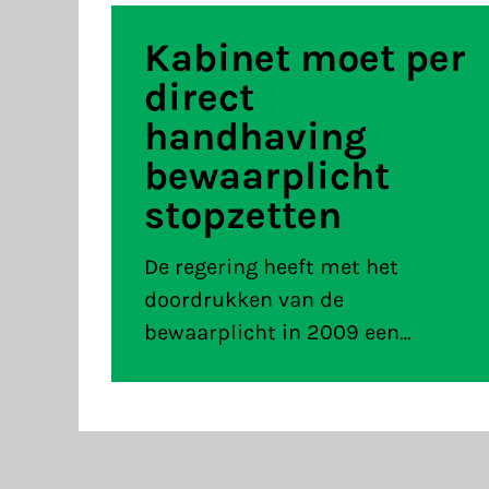
Kabinet moet per
direct
handhaving
bewaarplicht
stopzetten
De regering heeft met het
doordrukken van de
bewaarplicht in 2009 een
enorme blunder begaan. Reken
maar na: een enorme inbreuk op
de vrijheid van onverdachte
burgers en een grote