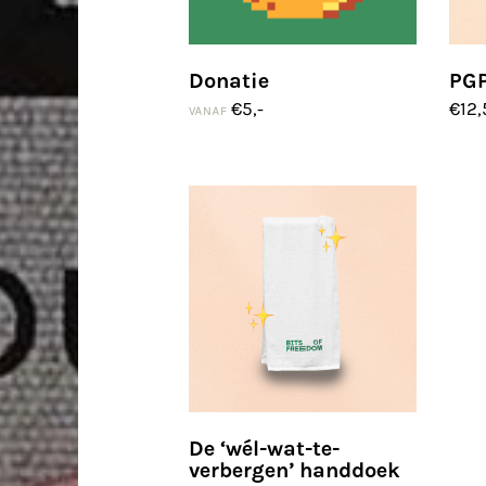
Donatie
PGP
€
5,-
€
12,
VANAF
De ‘wél-wat-te-
verbergen’ handdoek