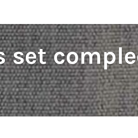
ten
S
 set comple