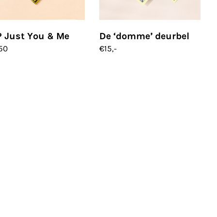
 Just You & Me
De ‘domme’ deurbel
50
€
15,-