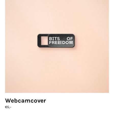
Webcamcover
€
5,-