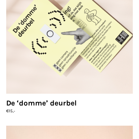
De ‘domme’ deurbel
€
15,-