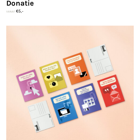
Donatie
€
5,-
VANAF