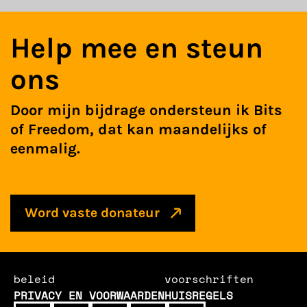
Help mee en steun
ons
Door mijn bijdrage ondersteun ik Bits
of Freedom, dat kan maandelijks of
eenmalig.
Word vaste donateur
beleid
voorschriften
PRIVACY EN VOORWAARDEN
HUISREGELS