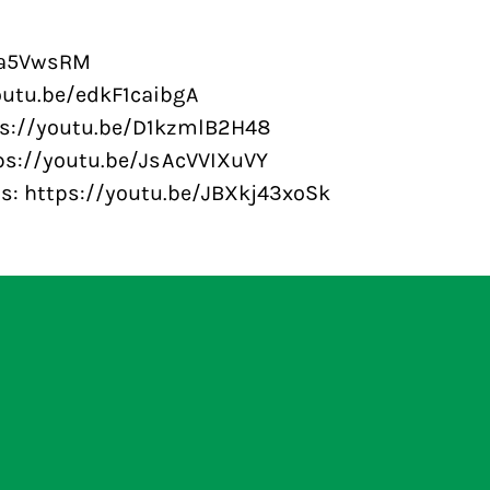
lra5VwsRM
youtu.be/edkF1caibgA
ps://youtu.be/D1kzmlB2H48
tps://youtu.be/JsAcVVIXuVY
s: https://youtu.be/JBXkj43xoSk
n minister Bruins
Toezichthouder geeft
de vingers na klacht