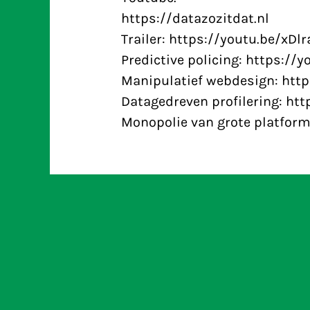
https://datazozitdat.nl
Trailer: https://youtu.be/xD
Predictive policing: https://
Manipulatief webdesign: htt
Datagedreven profilering: ht
Monopolie van grote platform
Eurocommissaris Johansson e
Slot winnen Big Brother Award