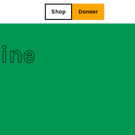
Shop
Doneer
line