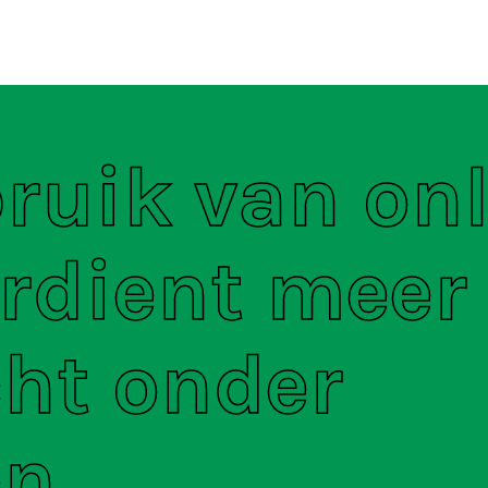
ten
S
ruik van on
rdient meer
ht onder
en