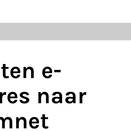
ten
S
ten e-
res naar
mnet