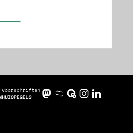
voorschriften
N
HUISREGELS