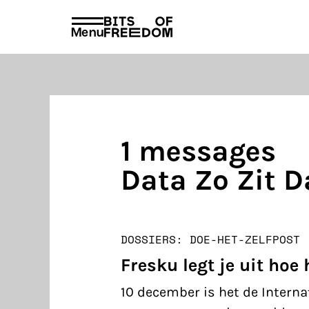
beleid
voorschrif
PRIVACY EN VOORWAARDEN
HUISREGEL
Menu
Search
for:
1 messages
Data Zo Zit D
DOSSIERS: DOE-HET-ZELF
POST
Fresku legt je uit hoe 
10 december is het de Interna