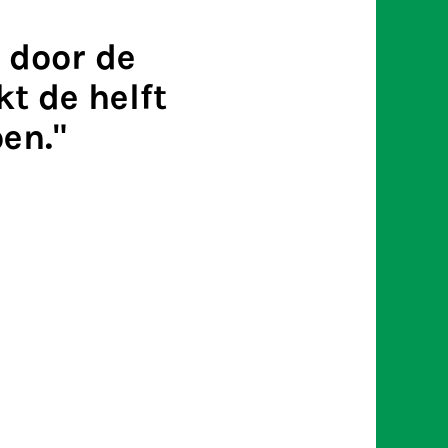
 door de
t de helft
oen."