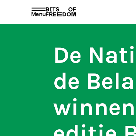
beleid
voorschrif
PRIVACY EN VOORWAARDEN
HUISREGEL
Menu
Search
for:
De Nati
de Bela
winnen
editie 