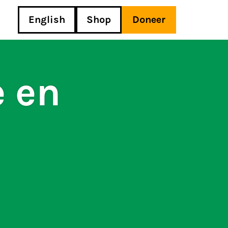
English
Shop
Doneer
e en