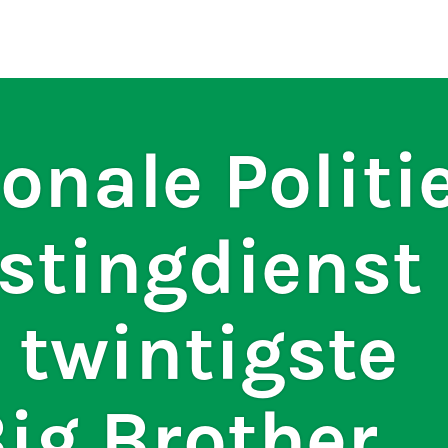
ten
S
onale Politi
stingdienst
 twintigste
Big Brother