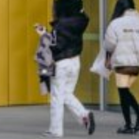
Vader post foto van badderend kind.
Is dat straks verdacht?
Help mee en steun
ons
Door mijn bijdrage ondersteun ik Bits
of Freedom, dat kan maandelijks of
eenmalig.
Word vaste donateur