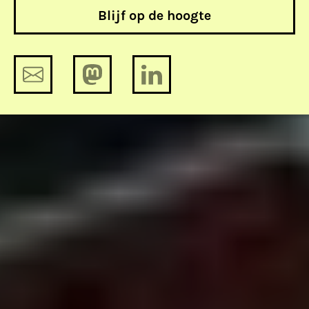
Blijf op de hoogte
Propaganda maak je niet monddood
met censuur, persvrijheid wel
Hoe de Europese Commissie
mogelijk een einde maakt aan end to
end encryptie