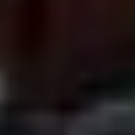
Help mee en steun
ons
Door mijn bijdrage ondersteun ik Bits
of Freedom, dat kan maandelijks of
eenmalig.
Word vaste donateur
beleid
voorschriften
PRIVACY EN VOORWAARDEN
HUISREGELS