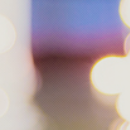
De week van low-tech websites
“privacy” Bauer
Help m
steun 
Door mijn bijdrage o
dat kan maandelijks 