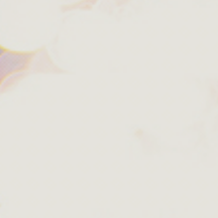
, emoji’s en Frans
De betere podcasts ov
vrijheid en je rechte
ee en
ons
ndersteun ik Bits of Freedom,
of eenmalig.