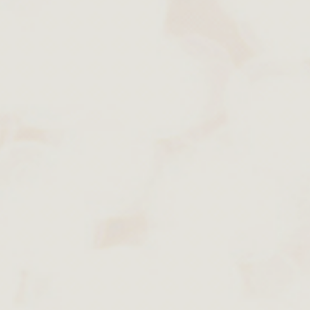
er het internet, privacy,
n