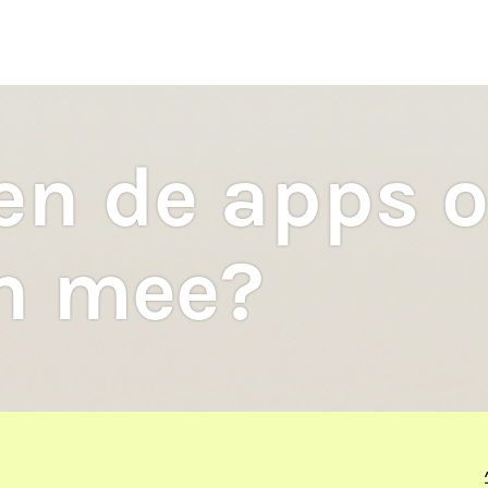
ten
S
en de apps o
on mee?