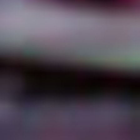
Geheime diensten gaan ook bij
internationale samenwerking de fout
in
Het falen van filters
Help mee en steun
ons
Door mijn bijdrage ondersteun ik Bits
of Freedom, dat kan maandelijks of
eenmalig.