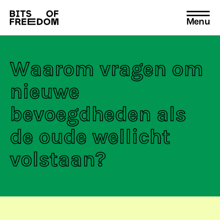
Menu
Search
for:
Waarom vragen om
nieuwe
bevoegdheden als
de oude wellicht
volstaan?