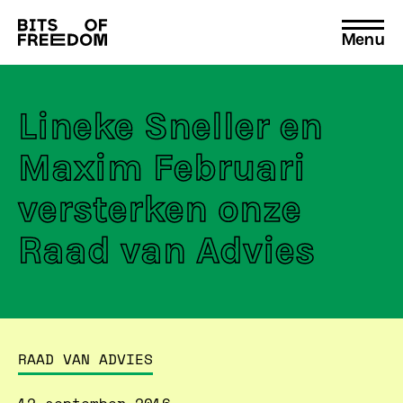
Menu
Search
for:
Lineke Sneller en
Maxim Februari
versterken onze
Raad van Advies
RAAD VAN ADVIES