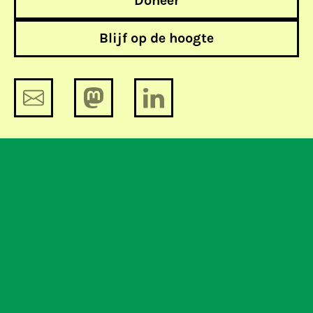
Doneer
Blijf op de hoogte
Vier tips voor de nieuwe voorzitter
van de Autoriteit Persoonsgegevens
De Week