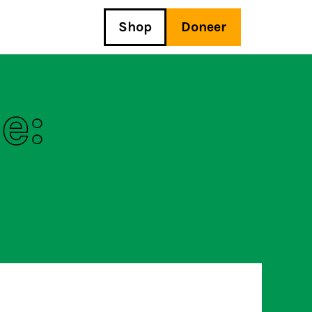
Shop
Doneer
e: