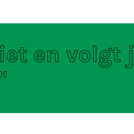
ten
S
et en volgt j
"