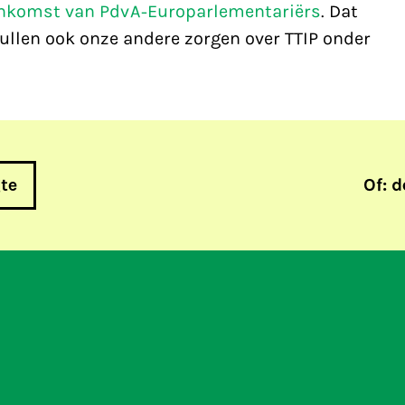
enkomst van PdvA-Europarlementariërs
. Dat
ullen ook onze andere zorgen over TTIP onder
gte
Of: d
Tijd voor het funda
opt
diensten wordt herz