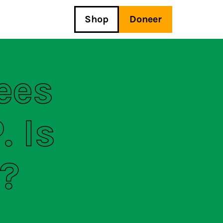
Shop
Doneer
ees
. Is
?