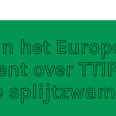
ten
S
in het Europ
nt over TTIP
e splijtzwam