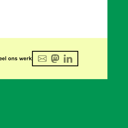
eel ons werk
ment: wetgeving voor geheime
ien