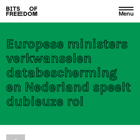
Menu
Search
for:
Europese ministers
verkwanselen
databescherming
en Nederland speelt
dubieuze rol