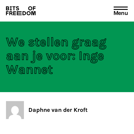
Menu
Search
for:
We stellen graag
aan je voor: Inge
Wannet
Daphne van der Kroft