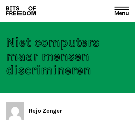
Menu
Search
for:
Niet computers
maar mensen
discrimineren
Rejo Zenger