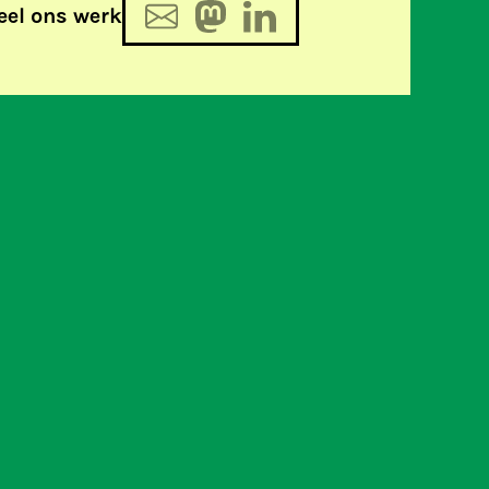
eel ons werk
, Opstelten en de
omineerd voor Big Brother