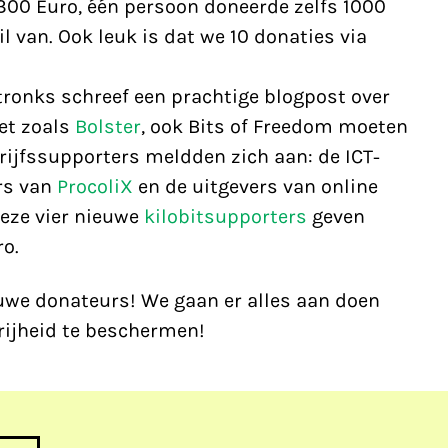
00 Euro, één persoon doneerde zelfs 1000
l van. Ook leuk is dat we 10 donaties via
tronks schreef een prachtige blogpost over
et zoals
Bolster
, ook Bits of Freedom moeten
rijfssupporters meldden zich aan: de ICT-
ers van
ProcoliX
en de uitgevers van online
Deze vier nieuwe
kilobitsupporters
geven
o.
euwe donateurs! We gaan er alles aan doen
rijheid te beschermen!