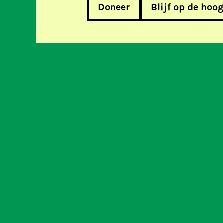
Doneer
Blijf op de hoo
Het Recht om te Lezen
Help m