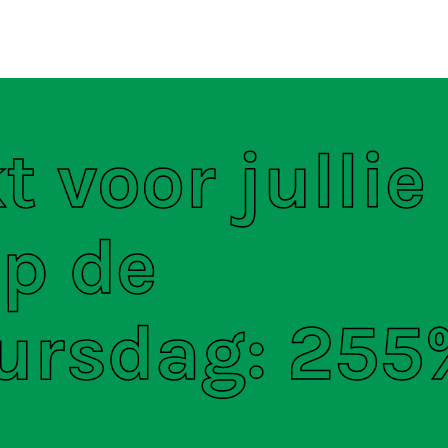
ten
S
 voor jullie
op de
ursdag: 255