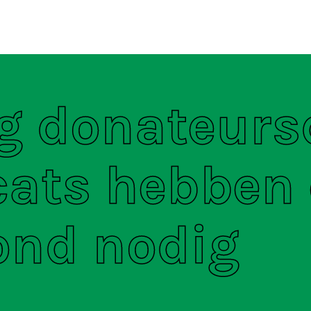
ten
S
og donateurs
cats hebben
nd nodig