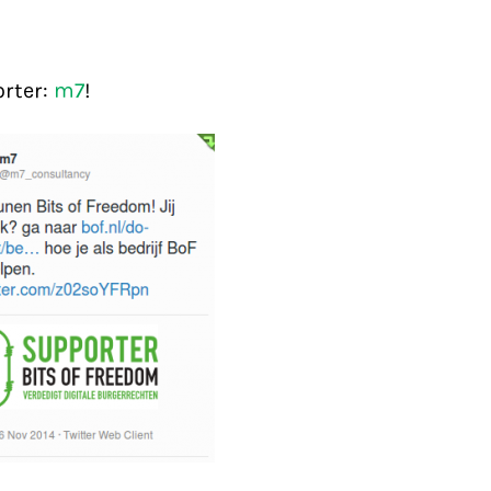
rter:
m7
!