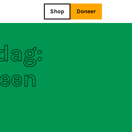
Shop
Doneer
dag:
 een