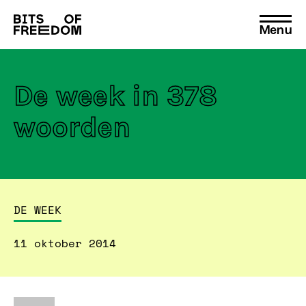
Menu
Search
for:
De week in 378
woorden
DE WEEK
11 oktober 2014