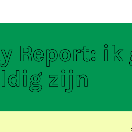
ten
S
y Report: ik
dig zijn