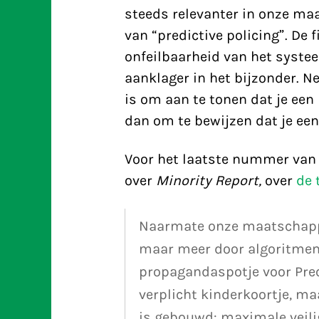
steeds relevanter in onze maa
van “predictive policing”. De 
onfeilbaarheid van het syste
aanklager in het bijzonder. Ne
is om aan te tonen dat je een
dan om te bewijzen dat je ee
Voor het laatste nummer van 
over
Minority Report,
over
de 
Naarmate onze maatschappij 
maar meer door algoritmen
propagandaspotje voor Precr
verplicht kinderkoortje, m
is gebouwd: maximale veili