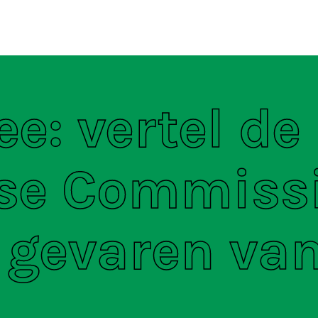
ten
S
e: vertel de
se Commiss
 gevaren va